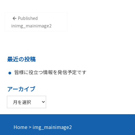
投
Published
稿
in
img_mainimage2
ナ
ビ
ゲ
最近の投稿
ー
皆様に役立つ情報を発信予定です
シ
ョ
アーカイブ
ン
ア
ー
カ
イ
Home
>
img_mainimage2
ブ